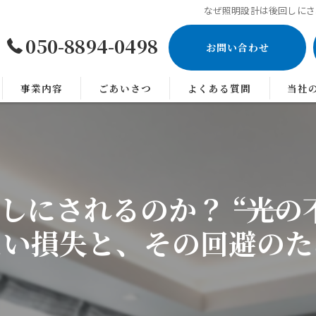
なぜ照明設計は後回しにされ
050-8894-0498
お問い合わせ
事業内容
ごあいさつ
よくある質問
当社
神奈川
照明
にされるのか？ ――“光
設計
ない損失と、その回避のた
オフィ
店舗