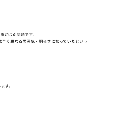
いるかは別問題
です。
は全く異なる雰囲気・明るさになっていた
という
います。