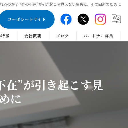
るのか？ ――“光の不在”が引き起こす見えない損失と、その回避のために
コーポレートサイト
の特徴
会社概要
ブログ
パートナー募集
のインテリアコーディネーター
の不在”が引き起こす見
めに
ス