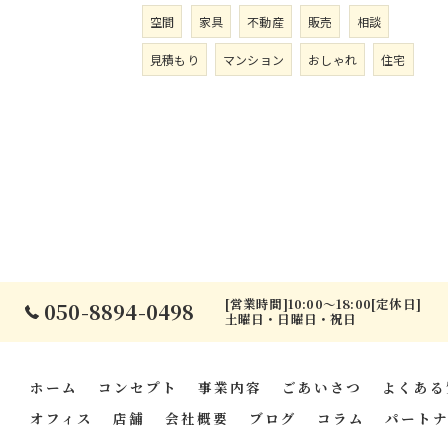
空間
家具
不動産
販売
相談
見積もり
マンション
おしゃれ
住宅
[営業時間]10:00～18:00[定休日]
050-8894-0498
土曜日・日曜日・祝日
ホーム
コンセプト
事業内容
ごあいさつ
よくある
オフィス
店舗
会社概要
ブログ
コラム
パート