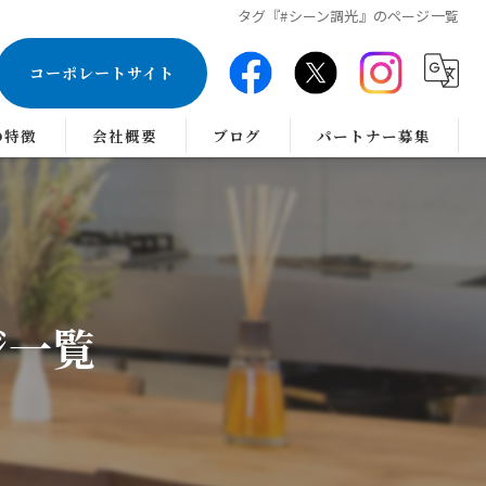
タグ『#シーン調光』のページ一覧
コーポレートサイト
の特徴
会社概要
ブログ
パートナー募集
のインテリアコーディネーター
ジ一覧
ス