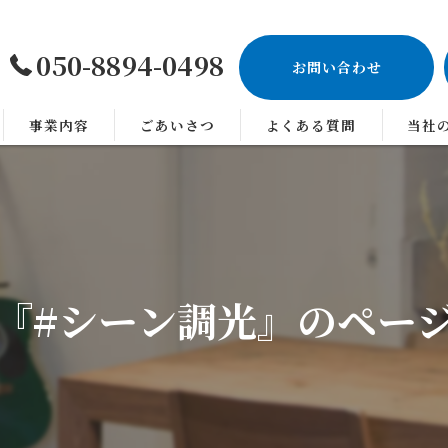
050-8894-0498
お問い合わせ
事業内容
ごあいさつ
よくある質問
当社
神奈川
照明
設計
『#シーン調光』のペー
オフィ
店舗