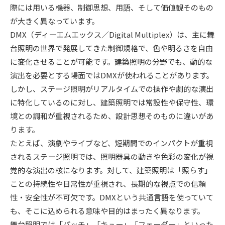
際には用いる機器、制御思想、用語、そして価値観そのもの
が大きく異なっています。
DMX（ディーエムエックス／Digital Multiplex）は、主に舞
台照明の世界で発展してきた制御規格で、色や明るさを自由
に変化させることが可能です。建築照明の分野でも、動的な
演出を必要とする場面ではDMXが使われることがあります。
しかし、ステージ照明がリアルタイムでの操作や劇的な演出
に特化しているのに対し、建築照明では常設性や保守性、環
境との調和が重視されるため、設計思想そのものに違いがあ
ります。
たとえば、演劇やライブなど、短期間でのインパクトが重視
されるステージ照明では、照明器具の動きや色彩の変化が視
覚的な演出の核になります。対して、建築照明は「照らす」
ことの持続性や日常性が重視され、長期的な視点での信頼
性・安全性が不可欠です。DMXという共通言語を使っていて
も、そこに込められる意味や目的はまったく異なります。
舞台照明では「パッチ」「キュー」「フェーダー」といった