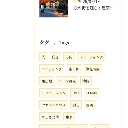
2026/07/13
夜の街を照らす建築の魅力。
タグ
Tags
光
向き
方向
シューティング
ライティング
客単価
滞在時間
居心地
シーン調光
病院
リノベーション
DMX
SENMU
セカンドハウス
別荘
照明
眩しさ対策
東京