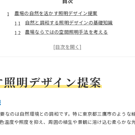
目次
農場の自然を活かす照明デザイン提案
自然と調和する照明デザインの基礎知識
農場ならではの空間照明手法を考える
植物と共生する照明デザインの実践例
照明デザインで引き出す農場の温かみ
環境配慮型照明デザインの取り入れ方
現代照明で三鷹市農場に調和生まれる理由
す照明デザイン提案
現代的照明デザインが農場に与える影響
三鷹市農場で注目の照明デザイン事例
農場空間に最適な照明デザインの条件
識
地域性を活かした照明デザインのコツ
要なのは自然環境との調和です。特に東京都三鷹市のような
照明デザインが生み出す新たな景観美
色温度や照度を抑え、周囲の植生や景観に溶け込む柔らかな
温かみある農場空間に最適な照明術
温かみを感じる照明デザインの選び方