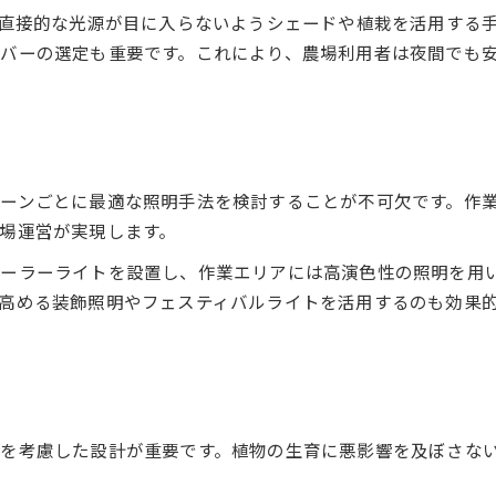
、直接的な光源が目に入らないようシェードや植栽を活用する
農場の雰囲気を高める照明配置ポイント
バーの選定も重要です。これにより、農場利用者は夜間でも
照明デザインで演出する癒しの農場空間
柔らかい光で作る農場照明デザイン実例
照明デザインがもたらす心地よさの秘訣
三鷹市で進化する農場照明デザインの今
ーンごとに最適な照明手法を検討することが不可欠です。作
進化する農場照明デザインの最新動向
場運営が実現します。
三鷹市で注目される照明デザインの特徴
ーラーライトを設置し、作業エリアには高演色性の照明を用
新技術を活かす農場照明デザイン事例
高める装飾照明やフェスティバルライトを活用するのも効果
持続可能な照明デザインの取り組み紹介
農場と地域をつなぐ照明デザインの役割
照明デザインが農場の魅力を引き立てる秘訣
農場の個性を照明デザインで表現する方法
魅力を最大化する照明デザインの工夫とは
を考慮した設計が重要です。植物の生育に悪影響を及ぼさな
農場らしさを活かす照明演出の具体例