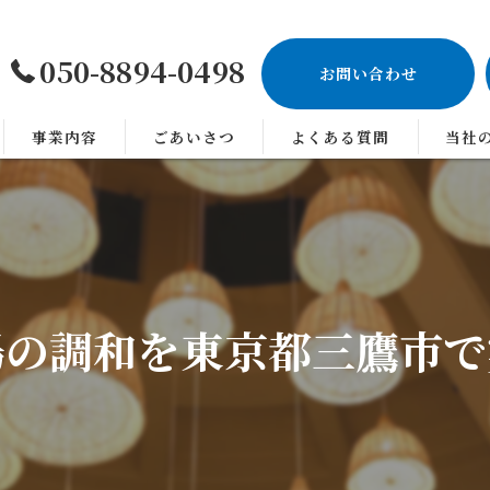
050-8894-0498
お問い合わせ
事業内容
ごあいさつ
よくある質問
当社
神奈川
照明
設計
場の調和を東京都三鷹市で
オフィ
店舗