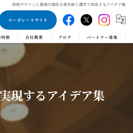
照明デザインと農場の調和を東京都三鷹市で実現するアイデア集
コーポレートサイト
の特徴
会社概要
ブログ
パートナー募集
のインテリアコーディネーター
実現するアイデア集
ス