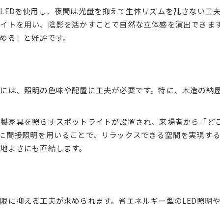
照明デザインで農場の印象を変える技術
LEDを使用し、夜間は光量を抑えて生体リズムを乱さない工
来訪者が感動する照明デザインの秘訣
イトを用い、陰影を活かすことで自然な立体感を演出できま
める」と好評です。
身近な農場へ取り入れたい照明デザイン事例
実践しやすい農場向け照明デザイン事例集
家庭でも応用できる照明デザインの工夫
小規模農場に最適な照明デザインの選択肢
には、照明の色味や配置に工夫が必要です。特に、木造の納
照明デザイン導入で変わる農場の印象
手軽に始める農場照明デザインのポイント
木製家具を照らすスポットライトが設置され、来場者から「ど
に間接照明を用いることで、リラックスできる空間を実現す
地よさにも直結します。
限に抑える工夫が求められます。省エネルギー型のLED照明